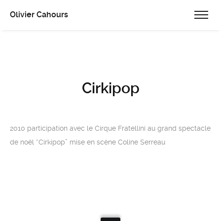
Olivier Cahours
Cirkipop
2010 participation avec le Cirque Fratellini au grand spectacle
de noël “Cirkipop” mise en scène Coline Serreau