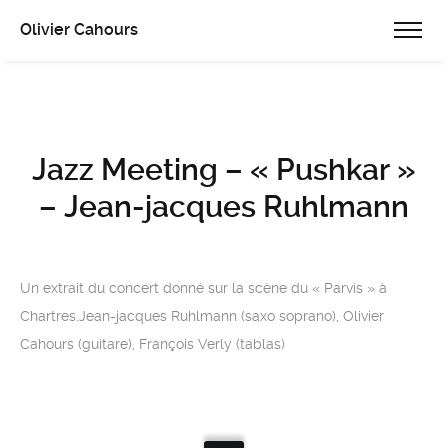
Olivier Cahours
Jazz Meeting – « Pushkar »
– Jean-jacques Ruhlmann
Un extrait du concert donné sur la scène du « Parvis » à
Chartres.Jean-jacques Ruhlmann (saxo soprano), Olivier
Cahours (guitare), François Verly (tablas)