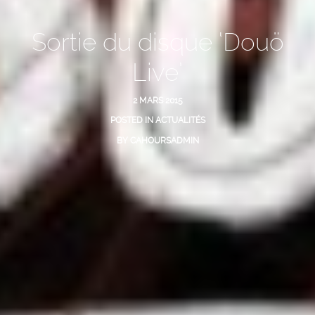
Sortie du disque ‘Douö
Live’
2 MARS 2015
POSTED IN
ACTUALITÉS
BY
CAHOURSADMIN