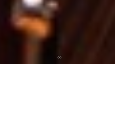
Sortie du disque ‘Douö Live’